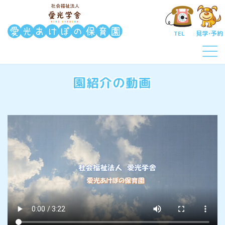
コ
ナ
ン
ビ
テ
ゲ
TEL
見学･予約
ン
ー
ツ
シ
へ
ョ
ス
ン
キ
に
園紹介の動画
ッ
移
プ
動
入園について